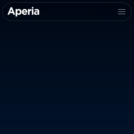
Nombre completo


Correo electrónico
English
Número de teléfono