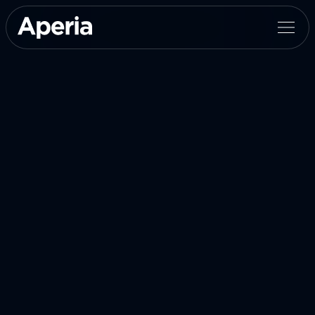
Caso de uso
Eficiência
February 24, 2026


English