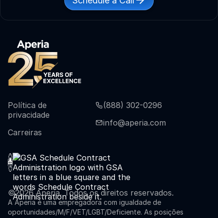


Schedule a Call
Política de
(888) 302-0296

privacidade
info@aperia.com

Carreiras
©
2026
Aperia. Todos os direitos reservados.
A Aperia é uma empregadora com igualdade de
oportunidades/M/F/VET/LGBT/Deficiente. As posições