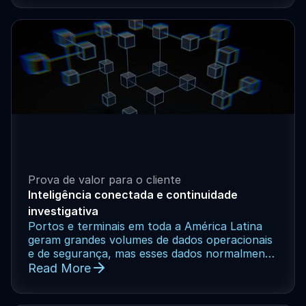
relatórios desconectadas. Essas abordagens se
desintegram rapidamente à medida que as
operações se expandem em vários locais,
turnos e equipes, criando pontos cegos na
responsabilidade e no monitoramento de
desempenho. Para operadores de terminais de
vários locais, consolidar a supervisão sem um
sistema centralizado se torna cada vez mais
difícil à medida que as demandas regulatórias
aumentam.
Prova de valor para o cliente
Inteligência conectada e continuidade
investigativa
Portos e terminais em toda a América Latina
geram grandes volumes de dados operacionais
e de segurança, mas esses dados normalmente


vivem em silos. Sistemas de controle de
Read More
acesso, registros de incidentes, planilhas e
ferramentas investigativas independentes