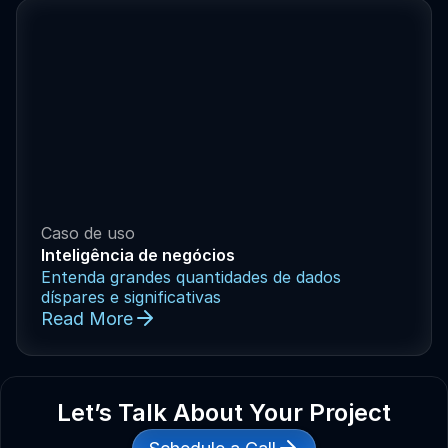
raramente conversam entre si, dificultando a
identificação do contexto histórico, a
identificação de comportamentos repetidos ou
a conexão de atividades relacionadas ao longo
do tempo. Em uma região onde redes
criminosas operam em várias instalações e
jurisdições, os pontos cegos investigativos não
são apenas ineficiências. São vulnerabilidades
que podem ser exploradas.
Caso de uso
Inteligência de negócios
Entenda grandes quantidades de dados
díspares e significativas


Read More
Let’s Talk About Your Project